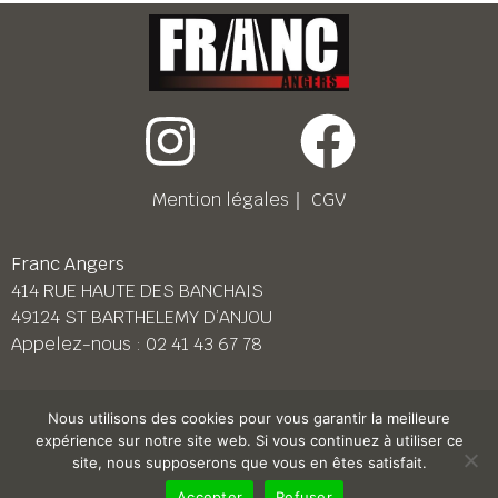
Mention légales
｜
CGV
Franc Angers
414 RUE HAUTE DES BANCHAIS
49124 ST BARTHELEMY D’ANJOU
Appelez-nous :
02 41 43 67 78
Franc Le Mans
Nous utilisons des cookies pour vous garantir la meilleure
158 BD PIERRE LEFAUCHEUX
expérience sur notre site web. Si vous continuez à utiliser ce
72230 ARNAGE
site, nous supposerons que vous en êtes satisfait.
Appelez-nous :
02 43 87 38 08
Accepter
Refuser