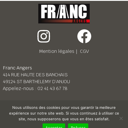
Mention légales
｜
CGV
Franc Angers
414 RUE HAUTE DES BANCHAIS
49124 ST BARTHELEMY D’ANJOU
Appelez-nous :
02 41 43 67 78
Franc Le Mans
Nous utilisons des cookies pour vous garantir la meilleure
158 BD PIERRE LEFAUCHEUX
expérience sur notre site web. Si vous continuez à utiliser ce
72230 ARNAGE
site, nous supposerons que vous en êtes satisfait.
Appelez-nous :
02 43 87 38 08
Accepter
Refuser