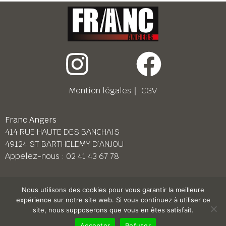
Mention légales
｜
CGV
Franc Angers
414 RUE HAUTE DES BANCHAIS
49124 ST BARTHELEMY D’ANJOU
Appelez-nous :
02 41 43 67 78
Franc Le Mans
Nous utilisons des cookies pour vous garantir la meilleure
158 BD PIERRE LEFAUCHEUX
expérience sur notre site web. Si vous continuez à utiliser ce
72230 ARNAGE
site, nous supposerons que vous en êtes satisfait.
Appelez-nous :
02 43 87 38 08
Accepter
Refuser