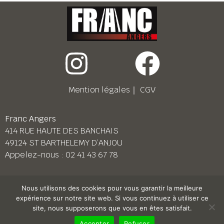
Mention légales
｜
CGV
Franc Angers
414 RUE HAUTE DES BANCHAIS
49124 ST BARTHELEMY D’ANJOU
Appelez-nous :
02 41 43 67 78
Franc Le Mans
Nous utilisons des cookies pour vous garantir la meilleure
158 BD PIERRE LEFAUCHEUX
expérience sur notre site web. Si vous continuez à utiliser ce
72230 ARNAGE
site, nous supposerons que vous en êtes satisfait.
Appelez-nous :
02 43 87 38 08
Accepter
Refuser