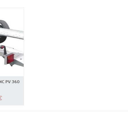
NC PV 360
€