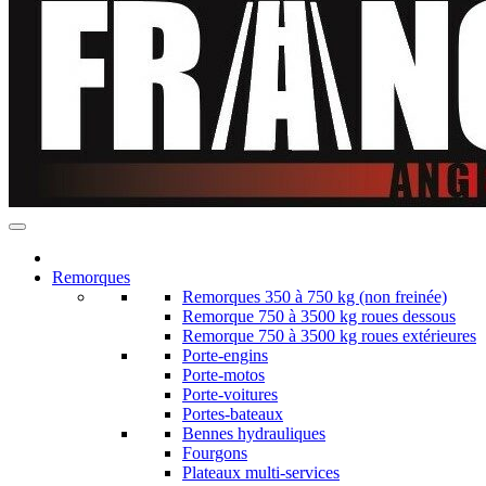
Remorques
Remorques 350 à 750 kg (non freinée)
Remorque 750 à 3500 kg roues dessous
Remorque 750 à 3500 kg roues extérieures
Porte-engins
Porte-motos
Porte-voitures
Portes-bateaux
Bennes hydrauliques
Fourgons
Plateaux multi-services