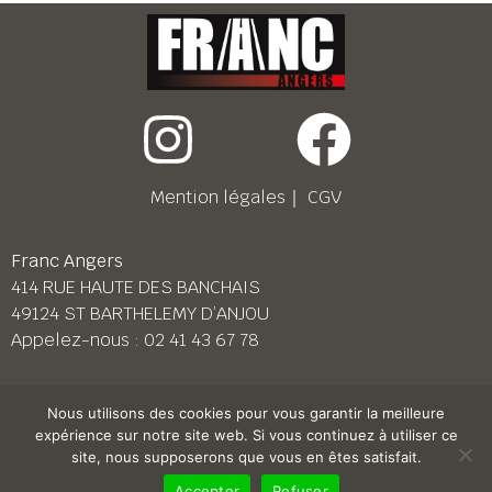
Mention légales
｜
CGV
Franc Angers
414 RUE HAUTE DES BANCHAIS
49124 ST BARTHELEMY D’ANJOU
Appelez-nous :
02 41 43 67 78
Franc Le Mans
Nous utilisons des cookies pour vous garantir la meilleure
158 BD PIERRE LEFAUCHEUX
expérience sur notre site web. Si vous continuez à utiliser ce
72230 ARNAGE
site, nous supposerons que vous en êtes satisfait.
Appelez-nous :
02 43 87 38 08
Accepter
Refuser