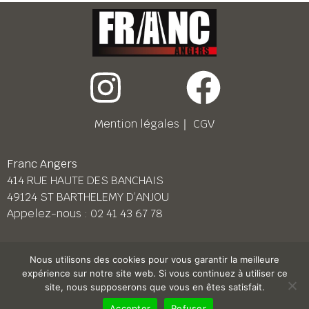
Mention légales
｜
CGV
Franc Angers
414 RUE HAUTE DES BANCHAIS
49124 ST BARTHELEMY D’ANJOU
Appelez-nous :
02 41 43 67 78
Franc Le Mans
Nous utilisons des cookies pour vous garantir la meilleure
158 BD PIERRE LEFAUCHEUX
expérience sur notre site web. Si vous continuez à utiliser ce
72230 ARNAGE
site, nous supposerons que vous en êtes satisfait.
Appelez-nous :
02 43 87 38 08
Accepter
Refuser