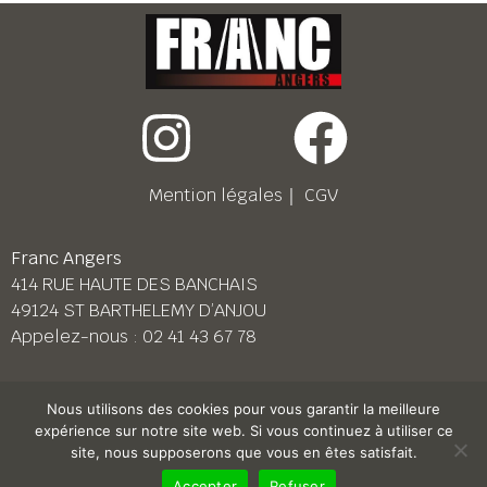
Mention légales
｜
CGV
Franc Angers
414 RUE HAUTE DES BANCHAIS
49124 ST BARTHELEMY D’ANJOU
Appelez-nous :
02 41 43 67 78
Franc Le Mans
Nous utilisons des cookies pour vous garantir la meilleure
158 BD PIERRE LEFAUCHEUX
expérience sur notre site web. Si vous continuez à utiliser ce
72230 ARNAGE
site, nous supposerons que vous en êtes satisfait.
Appelez-nous :
02 43 87 38 08
Accepter
Refuser