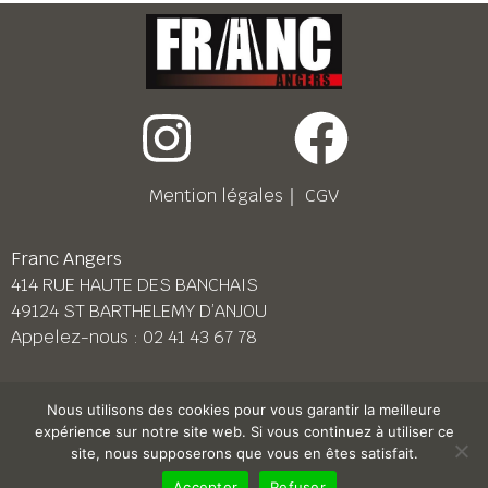
Mention légales
｜
CGV
Franc Angers
414 RUE HAUTE DES BANCHAIS
49124 ST BARTHELEMY D’ANJOU
Appelez-nous :
02 41 43 67 78
Franc Le Mans
Nous utilisons des cookies pour vous garantir la meilleure
158 BD PIERRE LEFAUCHEUX
expérience sur notre site web. Si vous continuez à utiliser ce
72230 ARNAGE
site, nous supposerons que vous en êtes satisfait.
Appelez-nous :
02 43 87 38 08
Accepter
Refuser