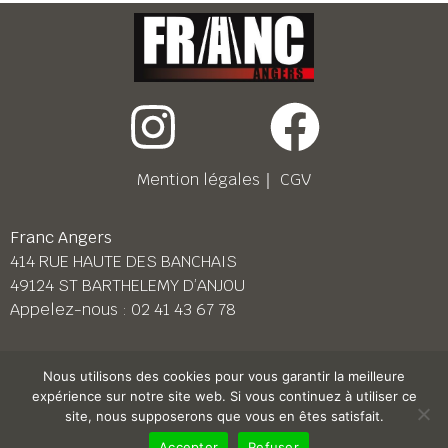
Mention légales
｜
CGV
Franc Angers
414 RUE HAUTE DES BANCHAIS
49124 ST BARTHELEMY D’ANJOU
Appelez-nous :
02 41 43 67 78
Franc Le Mans
Nous utilisons des cookies pour vous garantir la meilleure
158 BD PIERRE LEFAUCHEUX
expérience sur notre site web. Si vous continuez à utiliser ce
72230 ARNAGE
site, nous supposerons que vous en êtes satisfait.
Appelez-nous :
02 43 87 38 08
Accepter
Refuser