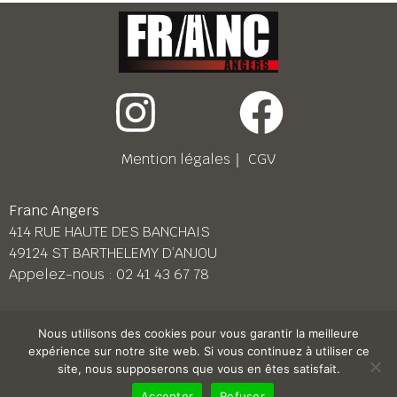
Mention légales
｜
CGV
Franc Angers
414 RUE HAUTE DES BANCHAIS
49124 ST BARTHELEMY D’ANJOU
Appelez-nous :
02 41 43 67 78
Franc Le Mans
Nous utilisons des cookies pour vous garantir la meilleure
158 BD PIERRE LEFAUCHEUX
expérience sur notre site web. Si vous continuez à utiliser ce
72230 ARNAGE
site, nous supposerons que vous en êtes satisfait.
Appelez-nous :
02 43 87 38 08
Accepter
Refuser