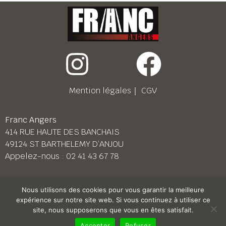
Mention légales
｜
CGV
Franc Angers
414 RUE HAUTE DES BANCHAIS
49124 ST BARTHELEMY D’ANJOU
Appelez-nous :
02 41 43 67 78
Franc Le Mans
Nous utilisons des cookies pour vous garantir la meilleure
158 BD PIERRE LEFAUCHEUX
expérience sur notre site web. Si vous continuez à utiliser ce
72230 ARNAGE
site, nous supposerons que vous en êtes satisfait.
Appelez-nous :
02 43 87 38 08
Accepter
Refuser