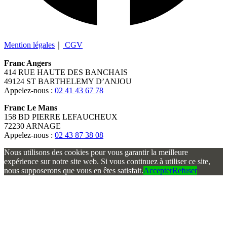
Mention légales
｜
CGV
Franc Angers
414 RUE HAUTE DES BANCHAIS
49124 ST BARTHELEMY D’ANJOU
Appelez-nous :
02 41 43 67 78
Franc Le Mans
158 BD PIERRE LEFAUCHEUX
72230 ARNAGE
Appelez-nous :
02 43 87 38 08
Nous utilisons des cookies pour vous garantir la meilleure
expérience sur notre site web. Si vous continuez à utiliser ce site,
nous supposerons que vous en êtes satisfait.
Accepter
Refuser