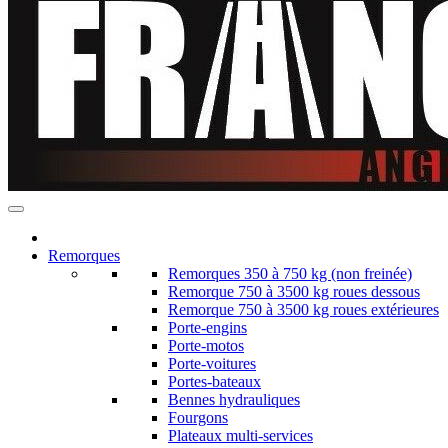
Remorques
Remorques 350 à 750 kg (non freinée)
Remorque 750 à 3500 kg roues dessous
Remorque 750 à 3500 kg roues extérieures
Porte-engins
Porte-motos
Porte-voitures
Portes-bateaux
Bennes hydrauliques
Fourgons
Plateaux multi-services