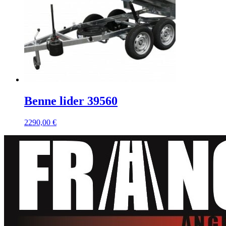
Benne lider 39560
2290,00
€