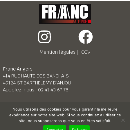
Mention légales
｜
CGV
Franc Angers
414 RUE HAUTE DES BANCHAIS
49124 ST BARTHELEMY D’ANJOU
Appelez-nous :
02 41 43 67 78
Franc Le Mans
Nous utilisons des cookies pour vous garantir la meilleure
158 BD PIERRE LEFAUCHEUX
expérience sur notre site web. Si vous continuez à utiliser ce
72230 ARNAGE
site, nous supposerons que vous en êtes satisfait.
Appelez-nous :
02 43 87 38 08
Accepter
Refuser